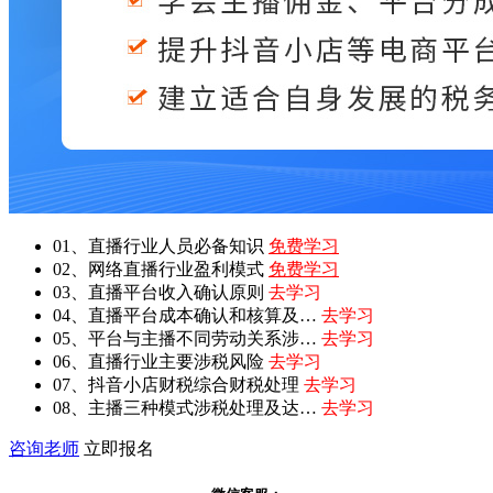
01、直播行业人员必备知识
免费学习
02、网络直播行业盈利模式
免费学习
03、直播平台收入确认原则
去学习
04、直播平台成本确认和核算及…
去学习
05、平台与主播不同劳动关系涉…
去学习
06、直播行业主要涉税风险
去学习
07、抖音小店财税综合财税处理
去学习
08、主播三种模式涉税处理及达…
去学习
咨询老师
立即报名