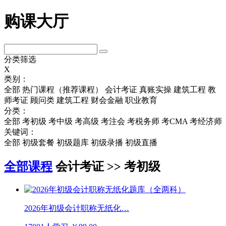
购课大厅
分类筛选
X
类别：
全部
热门课程（推荐课程）
会计考证
真账实操
建筑工程
教
师考证
顾问类
建筑工程
财会金融
职业教育
分类：
全部
考初级
考中级
考高级
考注会
考税务师
考CMA
考经济师
关键词：
全部
初级套餐
初级题库
初级录播
初级直播
全部课程
会计考证 >> 考初级
2026年初级会计职称无纸化…